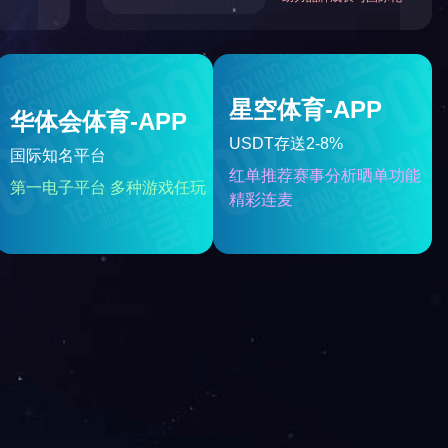
130不锈钢组合机
联系我们
地址：浙江省瑞安市汀田街道大典下工业区联中路7号
电话：0577-65101333
手机（微信）：152 5800 7222/152 5800 7111