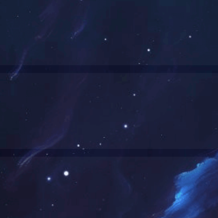
您当前所在的位置：
米兰
RF95 温控型组合机
RF125 温控型组合机