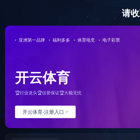
米兰网站登录入口
欢迎进入米兰网站登录入口-米兰(中国) 官方网站！
0577-651013
米兰网站登录入口-
产品展示
米兰网站登录入口-米兰(中国)