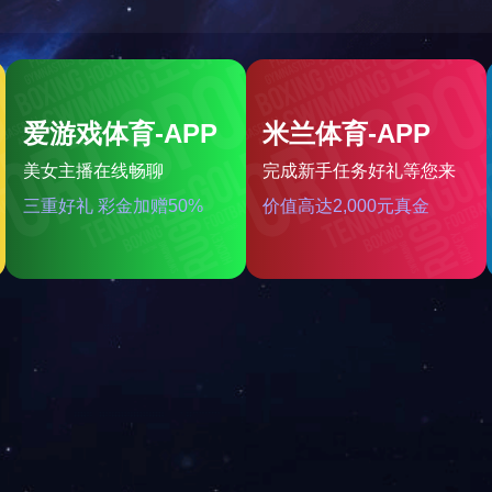
讯
产品展示
榨油机系列
炒锅系列
过滤机系列
辅助设备
米兰网站登录入口-米兰(中国)
精炼工程
扫描二维码