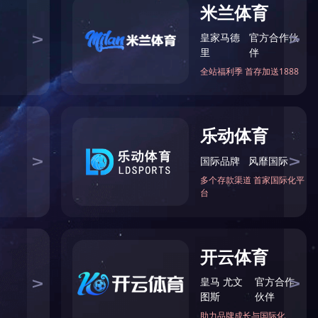
中国业务部
置：
米兰网站登录入口-米兰(中国)
＞
产品展示
＞
炒锅系列
＞
电磁炒锅
Foreign Trade