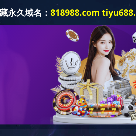
33
米兰网站登录入口-米兰(中国)
关于我们
产品展示
米兰(中国)
榨油机系列
炒锅系列
米兰网站登录入口-米兰(中国