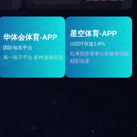
联系我们
地址：浙江省瑞安市汀田街道大典下工业区联中路7号
电话：0577-65101333
手机（微信）：152 5800 7222/152 5800 7111
邮箱：nono@yqklsm.com