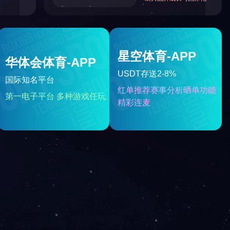
联系我们
地址：浙江省瑞安市汀田街道大典下工业区联中路7号
电话：0577-65101333
手机（微信）：152 5800 7222/152 5800 7111
邮箱：nono@yqklsm.com