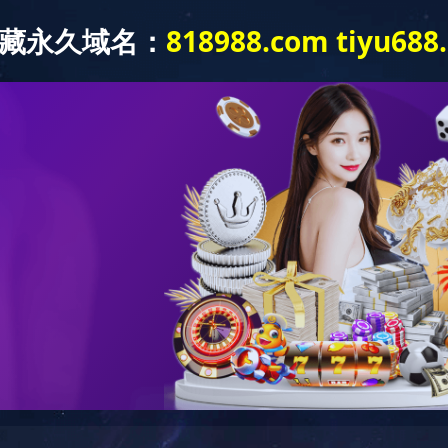
33
米兰网站登录入口-米兰(中国)
关于我们
产品展示
米兰(中国)
榨油机系列
炒锅系列
米兰网站登录入口-米兰(中国