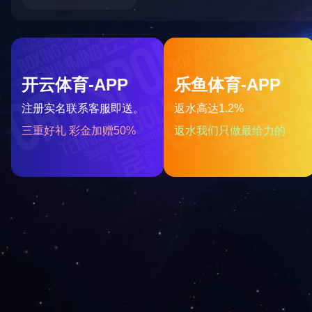
关于我们
新闻资
客户服务
专题报道
原料查看
行业新闻
联系我们
企业新闻