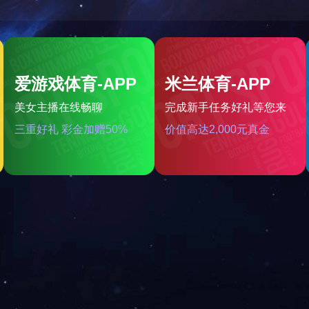
讯
产品展示
榨油机系列
炒锅系列
过滤机系列
辅助设备
米兰网站登录入口-米兰(中国)
精炼工程
扫描二维码