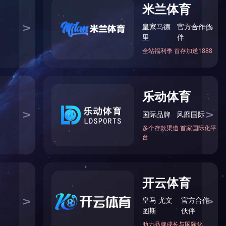
中国业务部
置：
米兰网站登录入口-米兰(中国)
＞
产品展示
＞
炒锅系列
＞
电磁炒锅
Foreign Trade