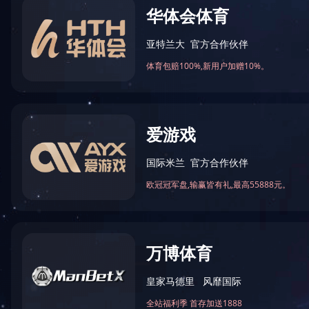
WENZHOU SINO MACHINERY CO.,LTD.
DCG Y100圆筒炒锅