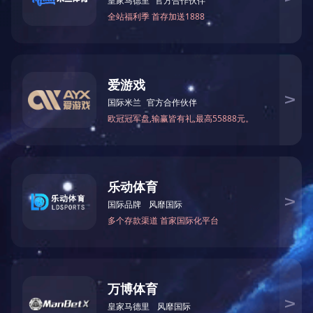
黄曲霉去除机
刮板输
共7条记录
关于我们
新闻资讯
客户服务
专题报道
原料查看
行业新闻
联系我们
企业新闻