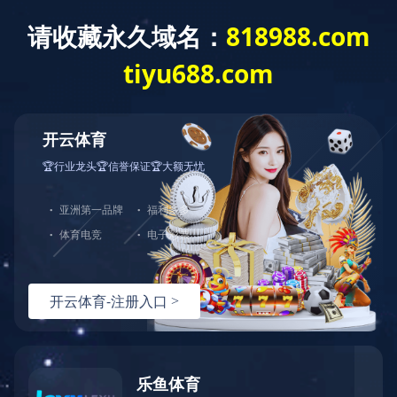
米兰网站登录入口
欢迎进入米兰网站登录入口-米兰(中国) 官方网站！
0577-65101333
米兰网站登录入口-米兰(中国)
产品展示
米兰网站登录入口-米兰(中国)