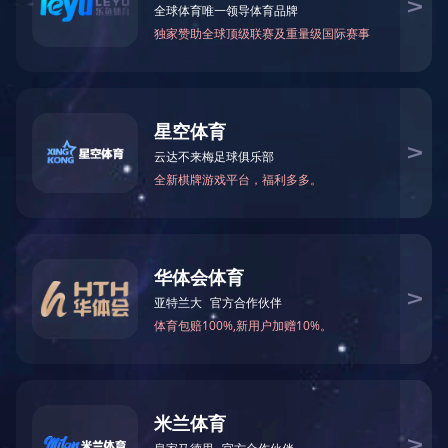
中国业务部
WENZHOU SINO MACHINERY CO.,LTD.
Foreign Trade
快速提升机
慢速提