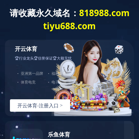
米兰网站登录入口
欢迎进入米兰网站登录入口-米兰(中国) 官方网站！
0577-65101333
米兰网站登录入口-米兰(中国)
新闻资讯
米兰网站登录入口-米兰(中国)