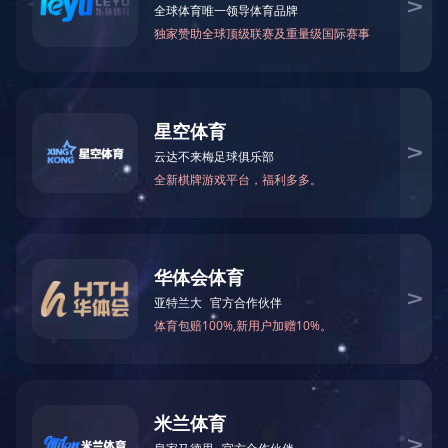
中国业务部
WENZHOU SINO MACHINERY CO.,LTD.
Foreign Trade
双缸气压过滤机
单缸气压