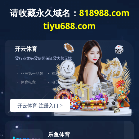
米兰网站登录入口
欢迎进入米兰网站登录入口-米兰(中国) 官方网站！
0577-65101333
米兰网站登录入口-米兰(中国)
产品展示
米兰网站登录入口-米兰(中国)