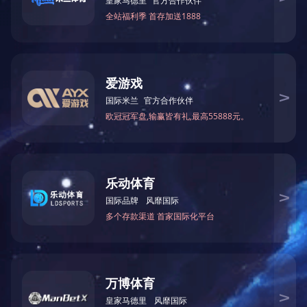
YLB470 板框过滤机
Z26 
共7条记录
关于我们
新闻资讯
客户服务
专题报道
原料查看
行业新闻
联系我们
企业新闻