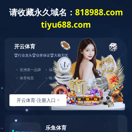
米兰网站登录入口
欢迎进入米兰网站登录入口-米兰(中国) 官方网站！
0577-65101333
米兰网站登录入口-米兰(中国)
产品展示
米兰网站登录入口-米兰(中国)