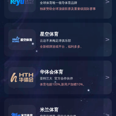
中国业务部
WENZHOU SINO MACHINERY CO.,LTD.
Foreign Trade
快速提升机
慢速提