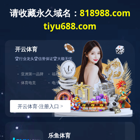
米兰网站登录入口
欢迎进入米兰网站登录入口-米兰(中国) 官方网站！
0577-65101333
米兰网站登录入口-米兰(中国)
产品展示
米兰网站登录入口-米兰(中国)