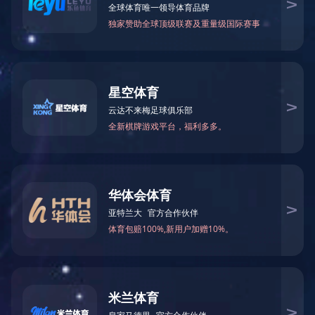
中国业务部
Foreign Trade
6YL-95A 螺旋榨油机
ZX130 
RF85 温控型组合机
RF95 温