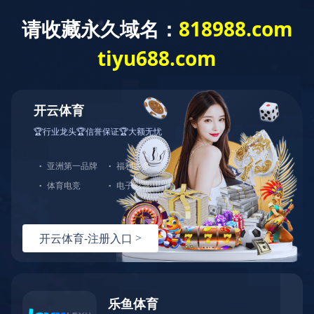
米兰网站登录入口
欢迎进入米兰网站登录入口-米兰(中国) 官方网站！
0577-65101333
米兰网站登录入口-米兰(中国)
榨油机系列
炒锅系列
过滤机系列
辅助设备
精炼工程