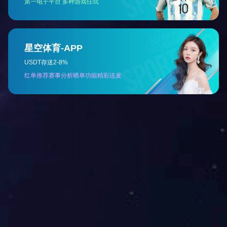
众多知名客户
目前公司为国内、外众多客户的企业提供了委托购买与
加工服务，同时为近千家的企业的提供了良好的辅助设
备和产品。