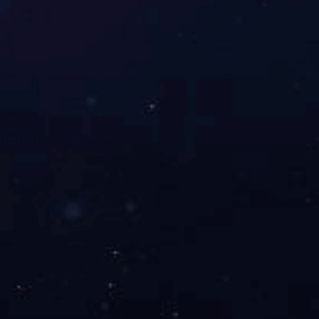
关于我们
新闻资讯
客户服务
专题报道
原料查看
行业新闻
联系我们
企业新闻