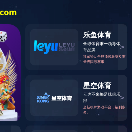
中文
新闻资讯
客户服务
原料查看
联系我们
过滤机系列
辅助设备
)
精炼工程