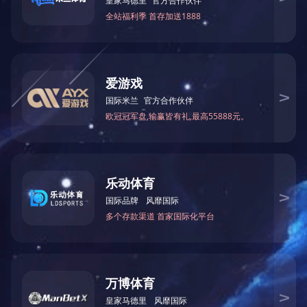
米兰网站登录入口-米兰(中国) (5)
米兰网站登录入口-米
20吨一天冷榨生产线
300吨一天大